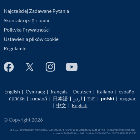
Najczęściej Zadawane Pytania
Skontaktuj się z nami
Polityka Prywatności
Ustawienia plików cookie
Regulamin
English
|
Cymraeg
|
français
|
Deutsch
|
italiano
|
español
|
српски
|
română
|
日本語
|
اردو
|
বাংলা
|
polski
|
magyar
|
中文
|
English
© Copyright 2026
v54.9.0+Branch.origin-master.Sha.7329caf2e57570afa918150bb52a3e3e8261576e | Production | ticketing-apps-
channels-94d96f754-gdbn8 | baa9abd7b0bb4b27a6cb0892580a3951 |
XS