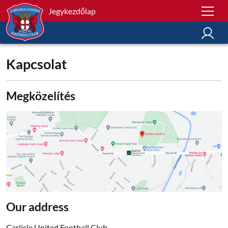
Jegykezdőlap
Kapcsolat
Megközelítés
Our address
Carlisle United Football Club