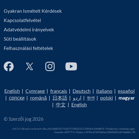
Gyakran Ismételt Kérdések
Kapcsolatfelvétel
Adatvédelmi irányelvek
Süti beállítások
Felhasználási feltételek
English
|
Cymraeg
|
français
|
Deutsch
|
italiano
|
español
|
српски
|
română
|
日本語
|
اردو
|
বাংলা
|
polski
|
magyar
|
中文
|
English
© Szerzői jog 2026
v54.9.5+Branch.-no-branch-.Sha.a581bb805675fa079748203117b9fdc4c0fbd893 | Production | ticketing-apps-
channels-c8f9777c-h5qnm | 6996cb7609d24ec2b608d55a0f1bbd6b |
XS