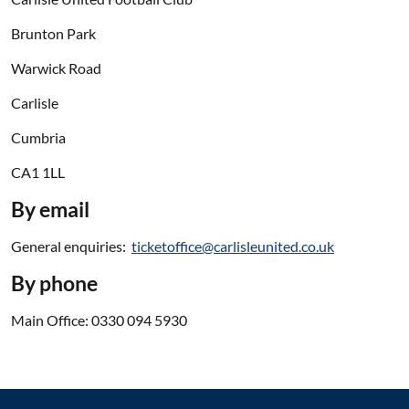
Brunton Park
Warwick Road
Carlisle
Cumbria
CA1 1LL
By email
General enquiries:
ticketoffice@carlisleunited.co.uk
By phone
Main Office: 0330 094 5930