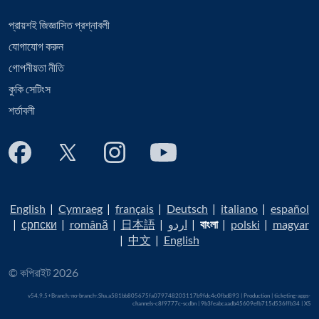
প্রায়শই জিজ্ঞাসিত প্রশ্নাবলী
যোগাযোগ করুন
গোপনীয়তা নীতি
কুকি সেটিংস
শর্তাবলী
English
|
Cymraeg
|
français
|
Deutsch
|
italiano
|
español
|
српски
|
română
|
日本語
|
اردو
|
বাংলা
|
polski
|
magyar
|
中文
|
English
© কপিরাইট 2026
v54.9.5+Branch.-no-branch-.Sha.a581bb805675fa079748203117b9fdc4c0fbd893 | Production | ticketing-apps-
channels-c8f9777c-scdbn | 9b3feabcaadb45609efb715d536ffb34 |
XS