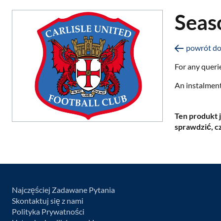
Seas
powrót do 
For any queri
An instalment
Ten produkt j
sprawdzić, c
Najczęściej Zadawane Pytania
Skontaktuj się z nami
Polityka Prywatności