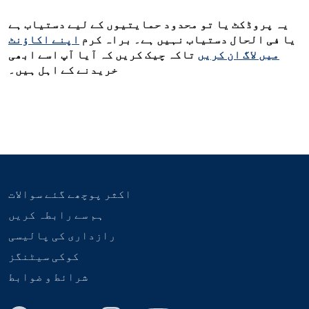
یہ پروڈکٹ یا تو محدود حمایتیوں کے لیے دستیاب ہے
یا فی الحال دستیاب نہیں ہے۔ براہ کرم
اپنے اکاؤنٹ
میں لاگ ان کریں
تاکہ چیک کریں کہ آیا آپ اسے ابھی
خریدنے کے اہل ہیں۔
اکثر پوچھے گئے سوالات
ہم سے رابطہ کریں
رازداری کی پالیسی
کوکی سیٹنگز
شرائط و ضوابط