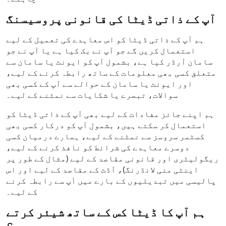
آپ کے ذاتی ڈیٹا کی قانونی پروسیسنگ
ہم آپ کے ذاتی ڈیٹا کو اس معاہدے کی تعمیل کے لیے
استعمال کریں گے جو آپ نے بک کیا ہے یا آپ نے جو
سامان آرڈر کیا ہے، بشمول آپ کو ایونٹ یا سامان سے
متعلق کسی بھی معلومات کے ساتھ رابطہ کرنے کے لیے،
اور ایونٹ یا سامان کے حوالے سے آپ کے کسی بھی
سوالات، تبصرے یا شکایات سے نمٹنے کے لیے۔
ہم اپنے جائز مفادات کے لیے بھی آپ کے ذاتی ڈیٹا کو
استعمال کر سکتے ہیں، بشمول آپ کو درکار کسی بھی
کسٹمر سروسز سے نمٹنے کے لیے، ہمارے درمیان کسی
دوسرے معاہدے کی شرائط کو نافذ کرنے کے لیے،
ریگولیٹری اور قانونی مقاصد کے لیے (مثال کے طور پر
اینٹی منی لانڈرنگ)، آڈٹ کے مقاصد کے لیے اور اس
پالیسی میں تبدیلیوں کے بارے میں آپ سے رابطہ کرنے
کے لیے۔
ہم آپ کا ڈیٹا کس کے ساتھ شیئر کرتے
ہیں؟