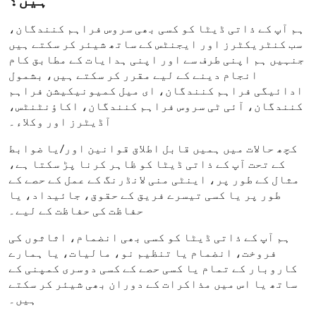
ہم آپ کے ذاتی ڈیٹا کو کسی بھی سروس فراہم کنندگان،
سب کنٹریکٹرز اور ایجنٹس کے ساتھ شیئر کر سکتے ہیں
جنہیں ہم اپنی طرف سے اور اپنی ہدایات کے مطابق کام
انجام دینے کے لیے مقرر کر سکتے ہیں، بشمول
ادائیگی فراہم کنندگان، ای میل کمیونیکیشن فراہم
کنندگان، آئی ٹی سروس فراہم کنندگان، اکاؤنٹنٹس،
آڈیٹرز اور وکلاء۔
کچھ حالات میں ہمیں قابل اطلاق قوانین اور/یا ضوابط
کے تحت آپ کے ذاتی ڈیٹا کو ظاہر کرنا پڑ سکتا ہے،
مثال کے طور پر، اینٹی منی لانڈرنگ کے عمل کے حصے کے
طور پر یا کسی تیسرے فریق کے حقوق، جائیداد، یا
حفاظت کی حفاظت کے لیے۔
ہم آپ کے ذاتی ڈیٹا کو کسی بھی انضمام، اثاثوں کی
فروخت، انضمام یا تنظیم نو، مالیات، یا ہمارے
کاروبار کے تمام یا کسی حصے کے کسی دوسری کمپنی کے
ساتھ یا اس میں مذاکرات کے دوران بھی شیئر کر سکتے
ہیں۔