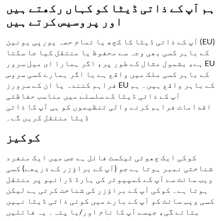
ہم آپ کے ذاتی ڈیٹا کو کہاں رکھتے ہیں
اور پروسیس کرتے ہیں
آپ کے ذاتی ڈیٹا کا کچھ یا تمام حصہ یورپی یونین (EU)
کے باہر کسی بھی وجہ سے محفوظ یا منتقل کیا جا سکتا
ہے، بشمول مثال کے طور پر، اگر ہمارا ای میل سرور EU
کے باہر کسی ملک میں واقع ہے یا اگر ہمارے کسی سروس
فراہم کنندہ یا ان کے سرورز EU کے باہر واقع ہیں۔ ہم
آپ کے ذاتی ڈیٹا کے سلسلے میں مناسب حفاظتی
اقدامات فراہم کرنے والی تنظیموں کو ہی آپ کا ذاتی
ڈیٹا منتقل کریں گے۔
کوکیز
کوکی ایک چھوٹی ٹیکسٹ فائل ہے جس میں ایک منفرد
شناختی نمبر ہوتا ہے جو (آپ کے براؤزر کے ذریعے) کسی
ویب سائٹ سے آپ کے کمپیوٹر کی ہارڈ ڈرائیو پر منتقل
ہوتا ہے۔ کوکی آپ کے براؤزر کی شناخت کرتی ہے لیکن
کسی ویب سائٹ کو آپ کے بارے میں کوئی ذاتی ڈیٹا نہیں
بتائے گی، جیسے آپ کا نام اور/یا پتہ۔ یہ فائلیں