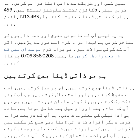
ہمیں کسی اور طریقے سے ذاتی ڈیٹا فراہم کریں۔ ہم
کائزن ٹکٹنگ سلوشنز لمیٹڈ ہیں، 459b گرین لینز،
لندن، N13 4BS۔ ہم آپ کے ذاتی ڈیٹا کے ڈیٹا کنٹرولر
ہیں۔
یہ پالیسی آپ کے قانونی حقوق اور ذمہ داریوں کو
متاثر کرتی ہے لہذا براہ کرم اسے غور سے پڑھیں۔ اگر
آپ کے کوئی سوالات ہیں، تو براہ کرم
ہم سے ای میل کے
ذریعے رابطہ کریں
یا ہمیں 0208 858 0709 پر کال
کریں۔
ہم جو ذاتی ڈیٹا جمع کرتے ہیں
ہم ذاتی ڈیٹا جمع کرتے ہیں، اس پر عمل کرتے ہیں، اسے
محفوظ کرتے ہیں اور استعمال کرتے ہیں جب آپ کوئی
ٹکٹ بک کرتے ہیں یا کوئی سامان خریدتے ہیں، جس میں
آپ کا نام، پتہ اور ای میل پتہ شامل ہوتا ہے، ساتھ
ہی ادائیگی کی معلومات بھی۔ ہم آپ کے ذریعے فراہم
کردہ دیگر افراد کا ذاتی ڈیٹا بھی جمع کر سکتے ہیں
اگر آپ انہیں کسی ایونٹ میں شرکت کے لیے رجسٹر کرتے
ہیں۔ آپ اس بات سے اتفاق کرتے ہیں کہ آپ نے کسی بھی