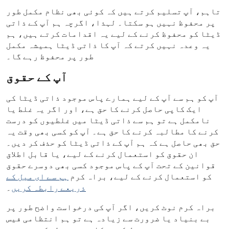
تاہم، آپ تسلیم کرتے ہیں کہ کوئی بھی نظام مکمل طور
پر محفوظ نہیں ہو سکتا۔ لہذا، اگرچہ ہم آپ کے ذاتی
ڈیٹا کو محفوظ کرنے کے لیے یہ اقدامات کرتے ہیں، ہم
یہ وعدہ نہیں کرتے کہ آپ کا ذاتی ڈیٹا ہمیشہ مکمل
طور پر محفوظ رہے گا۔
آپ کے حقوق
آپ کو ہم سے آپ کے لیے ہمارے پاس موجود ذاتی ڈیٹا کی
ایک کاپی حاصل کرنے کا حق ہے، اور اگر یہ غلط یا
نامکمل ہے تو ہم سے ذاتی ڈیٹا میں غلطیوں کو درست
کرنے کا مطالبہ کرنے کا حق ہے۔ آپ کو کسی بھی وقت یہ
حق بھی حاصل ہے کہ ہم آپ کے ذاتی ڈیٹا کو حذف کر دیں۔
ان حقوق کو استعمال کرنے کے لیے، یا قابل اطلاق
قوانین کے تحت آپ کے پاس موجود کسی بھی دوسرے حقوق
کو استعمال کرنے کے لیے، براہ کرم
ہم سے ای میل کے
ذریعے رابطہ کریں
۔
براہ کرم نوٹ کریں، اگر آپ کی درخواست واضح طور پر
بے بنیاد یا ضرورت سے زیادہ ہے تو ہم انتظامی فیس