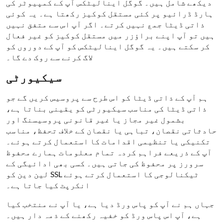
دیکھے شامل ہیں۔ گوگل اینالیٹکس آپ کے کمپیوٹر کی
ہارڈ ڈرائیو پر کئی مستقل کوکیز رکھتا ہے۔ یہ کوئی
ذاتی ڈیٹا جمع نہیں کرتے۔ اگر آپ اس سے متفق نہیں
ہیں تو آپ اپنے براؤزر میں مستقل کوکیز کو غیر فعال
کر سکتے ہیں۔ یہ گوگل اینالیٹکس کو آپ کے دوروں کو
لاگ کرنے سے روک دے گا۔
سیکیورٹی
ہم آپ کے ذاتی ڈیٹا کو اس طرح سے پروسیس کریں گے جو
ذاتی ڈیٹا کی مناسب سیکیورٹی کو یقینی بناتا ہے،
بشمول غیر مجاز یا غیر قانونی پروسیسنگ اور
حادثاتی نقصان، تباہی یا نقصان کے خلاف تحفظ، مناسب
تکنیکی یا تنظیمی اقدامات کا استعمال کرتے ہوئے۔
آپ کے ذریعے فراہم کردہ تمام معلومات ہمارے محفوظ
سرورز پر محفوظ کی جاتی ہیں۔ کسی بھی ادائیگی کے
لین دین کو SSL ٹیکنالوجی کا استعمال کرتے ہوئے
انکرپٹ کیا جاتا ہے۔
جہاں ہم نے آپ کو پاس ورڈ دیا ہے، یا آپ نے منتخب کیا
ہے، آپ اس پاس ورڈ کو خفیہ رکھنے کے ذمہ دار ہیں۔