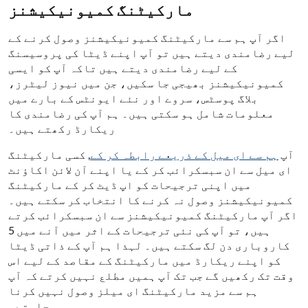
مارکیٹنگ کمیونیکیشنز
اگر آپ ہم سے مارکیٹنگ کمیونیکیشنز وصول کرنے کے
لیے رضامندی دیتے ہیں تو آپ اپنے ڈیٹا کی پروسیسنگ
کے لیے رضامندی دیتے ہیں تاکہ آپ کو ایسی
کمیونیکیشنز بھیجی جا سکیں، جن میں نیوز لیٹرز،
بلاگ پوسٹس، سروے اور نئے ایونٹس کے بارے میں
معلومات شامل ہو سکتی ہیں۔ ہم آپ کی رضامندی کا
ریکارڈ رکھتے ہیں۔
آپ
ہم سے ای میل کے ذریعے رابطہ کر کے
, کسی مارکیٹنگ
ای میل سے ان سبسکرائب کر کے یا اپنے آن لائن اکاؤنٹ
میں اپنی ترجیحات کو اپ ڈیٹ کر کے مارکیٹنگ
کمیونیکیشنز وصول نہ کرنے کا انتخاب کر سکتے ہیں۔
اگر آپ مارکیٹنگ کمیونیکیشنز سے ان سبسکرائب کرتے
ہیں، تو آپ کی نئی ترجیحات کے اثر میں آنے میں 5
کاروباری دن لگ سکتے ہیں۔ لہذا ہم آپ کے ذاتی ڈیٹا
کو اپنے ریکارڈ میں مارکیٹنگ کے مقاصد کے لیے اس
وقت تک رکھیں گے جب تک آپ ہمیں مطلع نہیں کرتے کہ آپ
ہم سے مزید مارکیٹنگ ای میلز وصول نہیں کرنا
چاہتے۔