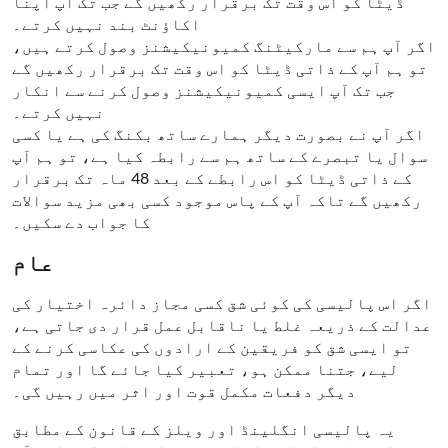
ڈیٹا کو اس وقت تک برقرار رکھیں گے جب تک آپ اپنا
اکاؤنٹ بند نہیں کرتے۔
اگر آپ ہم سے مارکیٹنگ کمیونیکیشنز وصول کرتے ہیں،
تو ہم آپ کے ذاتی ڈیٹا کو اس وقت تک برقرار رکھیں گے
جب تک آپ ایسی کمیونیکیشنز وصول کرنے سے انکار
نہیں کرتے۔
اگر آپ نے بصورت دیگر ہمارے ساتھ بکنگ کی ہے یا کسی
سوال یا تبصرے کے ساتھ ہم سے رابطہ کیا ہے، تو ہم آپ
کے ذاتی ڈیٹا کو اس رابطے کے بعد 48 ماہ تک برقرار
رکھیں گے تاکہ آپ کے پاس موجود کسی بھی مزید سوالات
کا جواب دے سکیں۔
عام
اگر اس پالیسی کی کوئی شق کسی مجاز دائرہ اختیار کی
عدالت کے ذریعہ غلط یا ناقابل عمل قرار دی جاتی ہے،
تو ایسی شق کو فریقین کے ارادوں کی عکاسی کرنے کے
لیے، جتنا ممکن ہو، تعبیر کیا جائے گا اور تمام
دیگر دفعات مکمل قوت اور اثر میں رہیں گی۔
یہ پالیسی انگلینڈ اور ویلز کے قانون کے مطابق