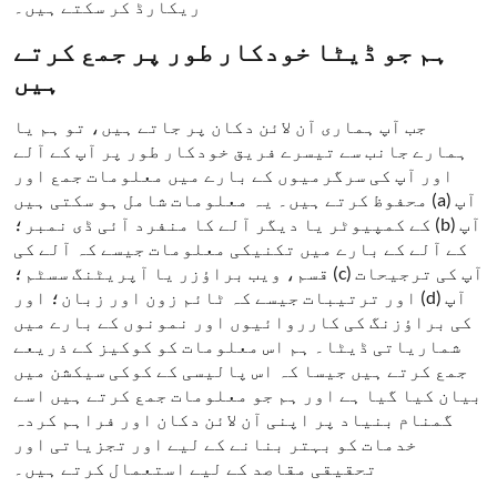
ریکارڈ کر سکتے ہیں۔
ہم جو ڈیٹا خودکار طور پر جمع کرتے
ہیں
جب آپ ہماری آن لائن دکان پر جاتے ہیں، تو ہم یا
ہمارے جانب سے تیسرے فریق خودکار طور پر آپ کے آلے
اور آپ کی سرگرمیوں کے بارے میں معلومات جمع اور
محفوظ کرتے ہیں۔ یہ معلومات شامل ہو سکتی ہیں (a) آپ
کے کمپیوٹر یا دیگر آلے کا منفرد آئی ڈی نمبر؛ (b) آپ
کے آلے کے بارے میں تکنیکی معلومات جیسے کہ آلے کی
قسم، ویب براؤزر یا آپریٹنگ سسٹم؛ (c) آپ کی ترجیحات
اور ترتیبات جیسے کہ ٹائم زون اور زبان؛ اور (d) آپ
کی براؤزنگ کی کارروائیوں اور نمونوں کے بارے میں
شماریاتی ڈیٹا۔ ہم اس معلومات کو کوکیز کے ذریعے
جمع کرتے ہیں جیسا کہ اس پالیسی کے کوکی سیکشن میں
بیان کیا گیا ہے اور ہم جو معلومات جمع کرتے ہیں اسے
گمنام بنیاد پر اپنی آن لائن دکان اور فراہم کردہ
خدمات کو بہتر بنانے کے لیے اور تجزیاتی اور
تحقیقی مقاصد کے لیے استعمال کرتے ہیں۔