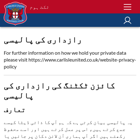
ٹکٹ ہوم
رازداری کی پالیسی
For further information on how we hold your private data
please visit https://www.carlisleunited.co.uk/website-privacy-
policy
کائزن ٹکٹنگ کی رازداری کی
پالیسی
تعارف
یہ پالیسی بیان کرتی ہے کہ ہم آپ کا ذاتی ڈیٹا کیسے
جمع کرتے ہیں، اس پر عمل کرتے ہیں اور اسے محفوظ
رکھتے ہیں اگر آپ ہماری آن لائن دکان پر جائیں یا