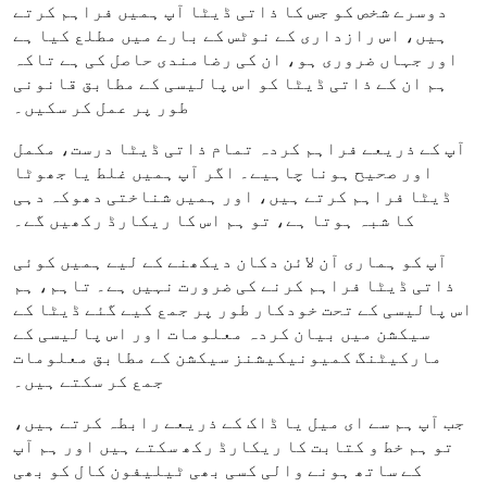
دوسرے شخص کو جس کا ذاتی ڈیٹا آپ ہمیں فراہم کرتے
ہیں، اس رازداری کے نوٹس کے بارے میں مطلع کیا ہے
اور جہاں ضروری ہو، ان کی رضامندی حاصل کی ہے تاکہ
ہم ان کے ذاتی ڈیٹا کو اس پالیسی کے مطابق قانونی
طور پر عمل کر سکیں۔
آپ کے ذریعے فراہم کردہ تمام ذاتی ڈیٹا درست، مکمل
اور صحیح ہونا چاہیے۔ اگر آپ ہمیں غلط یا جھوٹا
ڈیٹا فراہم کرتے ہیں، اور ہمیں شناختی دھوکہ دہی
کا شبہ ہوتا ہے، تو ہم اس کا ریکارڈ رکھیں گے۔
آپ کو ہماری آن لائن دکان دیکھنے کے لیے ہمیں کوئی
ذاتی ڈیٹا فراہم کرنے کی ضرورت نہیں ہے۔ تاہم، ہم
اس پالیسی کے تحت خودکار طور پر جمع کیے گئے ڈیٹا کے
سیکشن میں بیان کردہ معلومات اور اس پالیسی کے
مارکیٹنگ کمیونیکیشنز سیکشن کے مطابق معلومات
جمع کر سکتے ہیں۔
جب آپ ہم سے ای میل یا ڈاک کے ذریعے رابطہ کرتے ہیں،
تو ہم خط و کتابت کا ریکارڈ رکھ سکتے ہیں اور ہم آپ
کے ساتھ ہونے والی کسی بھی ٹیلیفون کال کو بھی