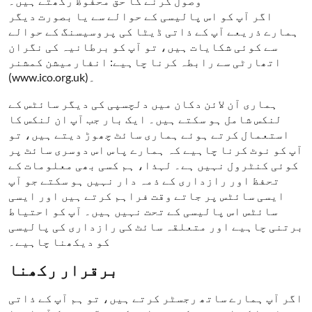
وصول کرنے کا حق محفوظ رکھتے ہیں۔
اگر آپ کو اس پالیسی کے حوالے سے یا بصورت دیگر
ہمارے ذریعے آپ کے ذاتی ڈیٹا کی پروسیسنگ کے حوالے
سے کوئی شکایات ہیں، تو آپ کو برطانیہ کی نگران
اتھارٹی سے رابطہ کرنا چاہیے: انفارمیشن کمشنر
(www.ico.org.uk)۔
ہماری آن لائن دکان میں دلچسپی کی دیگر سائٹس کے
لنکس شامل ہو سکتے ہیں۔ ایک بار جب آپ ان لنکس کا
استعمال کرتے ہوئے ہماری سائٹ چھوڑ دیتے ہیں، تو
آپ کو نوٹ کرنا چاہیے کہ ہمارے پاس اس دوسری سائٹ پر
کوئی کنٹرول نہیں ہے۔ لہذا، ہم کسی بھی معلومات کے
تحفظ اور رازداری کے ذمہ دار نہیں ہو سکتے جو آپ
ایسی سائٹس پر جاتے وقت فراہم کرتے ہیں اور ایسی
سائٹس اس پالیسی کے تحت نہیں ہیں۔ آپ کو احتیاط
برتنی چاہیے اور متعلقہ سائٹ کی رازداری کی پالیسی
کو دیکھنا چاہیے۔
برقرار رکھنا
اگر آپ ہمارے ساتھ رجسٹر کرتے ہیں، تو ہم آپ کے ذاتی