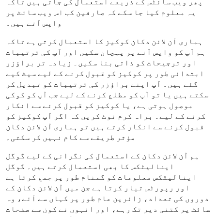
پھر ویب سائٹس کے ذریعے استعمال کی جاتی ہیں تاکہ
یہ معلوم کیا جا سکے کہ صارفین کب اس ویب سائٹ پر
واپس آتے ہیں۔
ہماری آن لائن دکان کوکیز کا استعمال کرتی ہے تاکہ
ہم آپ کو واپس آنے پر پہچان سکیں اور آپ کی ترتیبات
اور ترجیحات کو ذاتی بنا سکیں۔ زیادہ تر براؤزر
ابتدائی طور پر کوکیز کو قبول کرنے کے لیے سیٹ کیے
گئے ہیں۔ آپ اپنے براؤزر کی ترتیبات کو تبدیل کر
سکتے ہیں یا تو آپ کو مطلع کرنے کے لیے جب آپ کو کوکی
موصول ہوتی ہے، یا کوکیز کو قبول کرنے سے انکار
کرنے کے لیے۔ براہ کرم نوٹ کریں کہ اگر آپ کوکیز کو
قبول کرنے سے انکار کرتے ہیں تو ہماری آن لائن دکان
مؤثر طریقے سے کام نہیں کر سکتی۔
ہم آن لائن دکان کے استعمال کی نگرانی کے لیے گوگل
اینالیٹکس کا بھی استعمال کرتے ہیں۔ گوگل
اینالیٹکس معلومات کو گمنام طور پر جمع کرتا ہے
اور رپورٹس تیار کرتا ہے جن میں آن لائن دکان کے
دوروں کی تعداد، زائرین عام طور پر کہاں سے آئے، وہ
سائٹ پر کتنی دیر تک رہے، اور انہوں نے کون سے صفحات