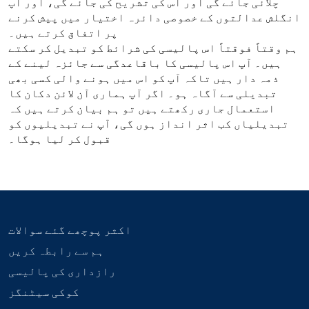
چلائی جائے گی اور اس کی تشریح کی جائے گی، اور آپ
انگلش عدالتوں کے خصوصی دائرہ اختیار میں پیش کرنے
پر اتفاق کرتے ہیں۔
ہم وقتاً فوقتاً اس پالیسی کی شرائط کو تبدیل کر سکتے
ہیں۔ آپ اس پالیسی کا باقاعدگی سے جائزہ لینے کے
ذمہ دار ہیں تاکہ آپ کو اس میں ہونے والی کسی بھی
تبدیلی سے آگاہ ہو۔ اگر آپ ہماری آن لائن دکان کا
استعمال جاری رکھتے ہیں تو ہم بیان کرتے ہیں کہ
تبدیلیاں کب اثر انداز ہوں گی، آپ نے تبدیلیوں کو
قبول کر لیا ہوگا۔
اکثر پوچھے گئے سوالات
ہم سے رابطہ کریں
رازداری کی پالیسی
کوکی سیٹنگز