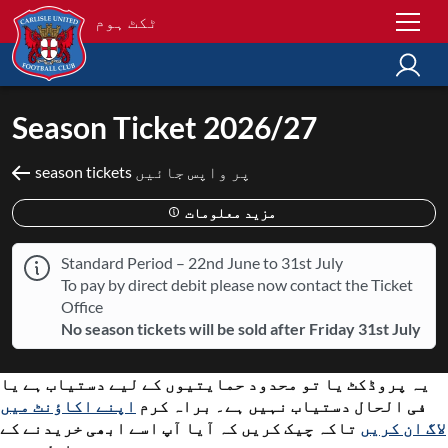
ٹکٹ ہوم
Season Ticket 2026/27
season tickets پر واپس جائیں
مزید معلومات
Standard Period – 22nd June to 31st July
To pay by direct debit please now contact the Ticket
Office
No season tickets will be sold after Friday 31st July
یہ پروڈکٹ یا تو محدود حمایتیوں کے لیے دستیاب ہے یا
فی الحال دستیاب نہیں ہے۔ براہ کرم
اپنے اکاؤنٹ میں
لاگ ان کریں
تاکہ چیک کریں کہ آیا آپ اسے ابھی خریدنے کے