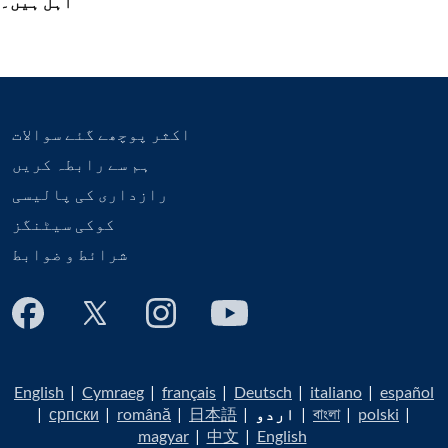
اہل ہیں۔
اکثر پوچھے گئے سوالات
ہم سے رابطہ کریں
رازداری کی پالیسی
کوکی سیٹنگز
شرائط و ضوابط
English
|
Cymraeg
|
français
|
Deutsch
|
italiano
|
español
|
polski
|
বাংলা
|
اردو
|
日本語
|
română
|
српски
|
magyar
|
中文
|
English