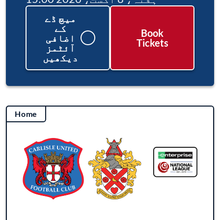
میچ ڈے
کے
Book
اضافی
Tickets
آئٹمز
دیکھیں
Home