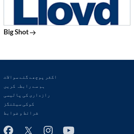
Big Shot
اکثر پوچھے گئے سوالات
ہم سے رابطہ کریں
رازداری کی پالیسی
کوکی سیٹنگز
شرائط و ضوابط